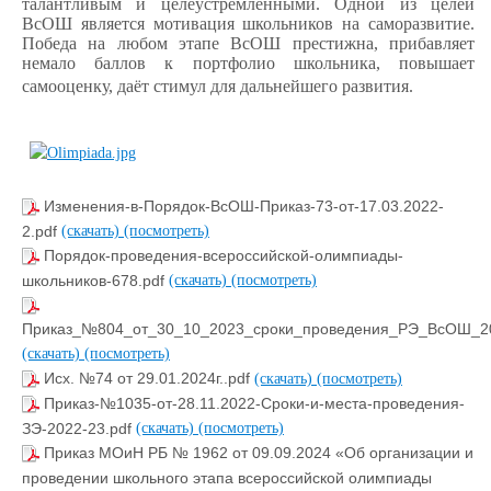
талантливым и целеустремленными. Одной из целей
ВсОШ является мотивация школьников на саморазвитие.
Победа на любом этапе ВсОШ престижна, прибавляет
немало баллов к портфолио школьника, повышает
самооценку, даёт стимул для дальнейшего развития.
Изменения-в-Порядок-ВсОШ-Приказ-73-от-17.03.2022-
2.pdf
(скачать)
(посмотреть)
Порядок-проведения-всероссийской-олимпиады-
школьников-678.pdf
(скачать)
(посмотреть)
Приказ_№804_от_30_10_2023_сроки_проведения_РЭ_ВсОШ_20
(скачать)
(посмотреть)
Исх. №74 от 29.01.2024г..pdf
(скачать)
(посмотреть)
Приказ-№1035-от-28.11.2022-Сроки-и-места-проведения-
ЗЭ-2022-23.pdf
(скачать)
(посмотреть)
Приказ МОиН РБ № 1962 от 09.09.2024 «Об организации и
проведении школьного этапа всероссийской олимпиады