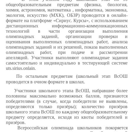
общеобразовательным предметам (физика, биология,
химия, астрономия, математика , информатика, экономика,
экология, искусство (МХК), ОБЗР) проводится в онлайн-
формате на платформе «Сириус. Курсы», с использованием
дистанционных информационно-коммуникационных
технологий в части организации выполнения
олимпиадных заданий, организации проверки и
оценивания выполненных олимпиадных работ, анализа
олимпиадных заданий и их решений, показа выполненных
олимпиадных работ, при подаче и рассмотрении
апелляций. Участники выполняют олимпиадные задания
самостоятельно и индивидуально в тестирующей системе
uts.sirius.onlain.
По остальным предметам (школьный этап ВсОШ
проводится в очном формате в школах.
Участники школьного этапа ВсОШ, набравшие более
половины максимально возможных баллов, признаются
победителями (в случае, когда победители не выявлены,
определяются только призёры); количество призёров
школьного этапа ВсОШ по каждому общеобразовательному
предмету определяется, исходя из квоты победителей и
призёров.
Всероссийская олимпиада школьников покоряется