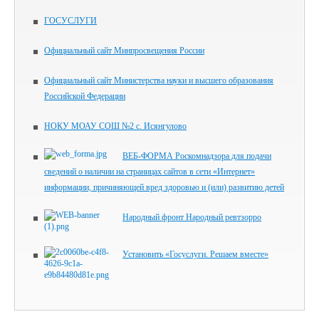
ГОСУСЛУГИ
Официальный сайт Минпросвещения России
Официальный сайт Министерства науки и высшего образования
Российской Федерации
НОКУ МОАУ СОШ №2 с. Исянгулово
ВЕБ-ФОРМА Роскомнадзора для подачи
сведений о наличии на страницах сайтов в сети «Интернет»
информации, причиняющей вред здоровью и (или) развитию детей
Народный фронт Народный ревтзорро
Установить «Госуслуги. Решаем вместе»