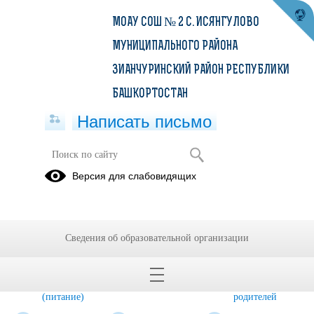
МОАУ СОШ № 2 С. ИСЯНГУЛОВО
МУНИЦИПАЛЬНОГО РАЙОНА
ЗИАНЧУРИНСКИЙ РАЙОН РЕСПУБЛИКИ
БАШКОРТОСТАН
Написать письмо
Версия для слабовидящих
Питание
Меню
Фото
Приказы по
питания
готовых
питанию
Сведения об образовательной организации
блюд
Нормативные
Поставщики
Памятки и
документы
анкеты для
(питание)
родителей