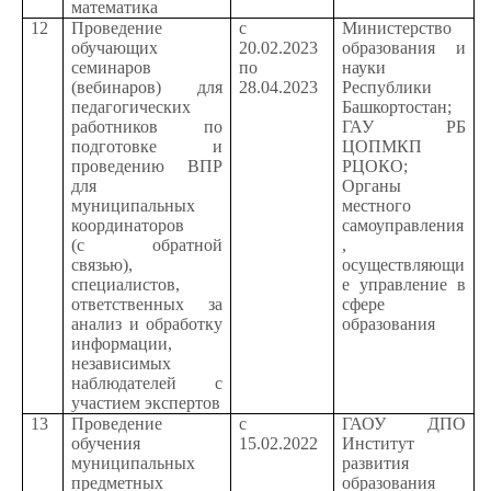
математика
12
Проведение
с
Министерство
обучающих
20.02.2023
образования и
семинаров
по
науки
(вебинаров) для
28.04.2023
Республики
педагогических
Башкортостан;
работников по
ГАУ РБ
подготовке и
ЦОПМКП
проведению ВПР
РЦОКО;
для
Органы
муниципальных
местного
координаторов
самоуправления
(с обратной
,
связью),
осуществляющи
специалистов,
е управление в
ответственных за
сфере
анализ и обработку
образования
информации,
независимых
наблюдателей с
участием экспертов
13
Проведение
с
ГАОУ ДПО
обучения
15.02.2022
Институт
муниципальных
развития
предметных
образования