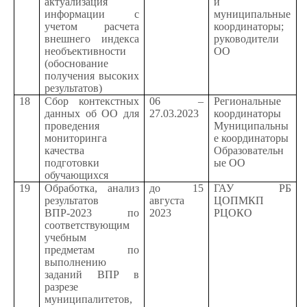
актуализация
и
информации с
муниципальные
учетом расчета
координаторы;
внешнего индекса
руководители
необъективности
ОО
(обоснование
получения высоких
результатов)
18
Сбор контекстных
06 –
Региональные
данных об ОО для
27.03.2023
координаторы
проведения
Муниципальны
мониторинга
е координаторы
качества
Образовательн
подготовки
ые ОО
обучающихся
19
Обработка, анализ
до 15
ГАУ РБ
результатов
августа
ЦОПМКП
ВПР-2023 по
2023
РЦОКО
соответствующим
учебным
предметам по
выполнению
заданий ВПР в
разрезе
муниципалитетов,