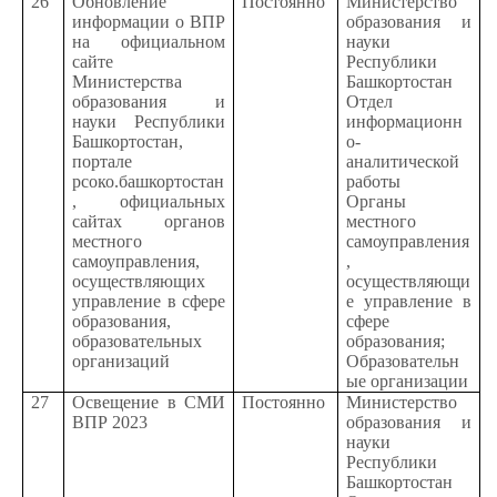
26
Обновление
Постоянно
Министерство
информации о ВПР
образования и
на официальном
науки
сайте
Республики
Министерства
Башкортостан
образования и
Отдел
науки Республики
информационн
Башкортостан,
о-
портале
аналитической
рсоко.башкортостан
работы
, официальных
Органы
сайтах органов
местного
местного
самоуправления
самоуправления,
,
осуществляющих
осуществляющи
управление в сфере
е управление в
образования,
сфере
образовательных
образования;
организаций
Образовательн
ые организации
27
Освещение в СМИ
Постоянно
Министерство
ВПР 2023
образования и
науки
Республики
Башкортостан