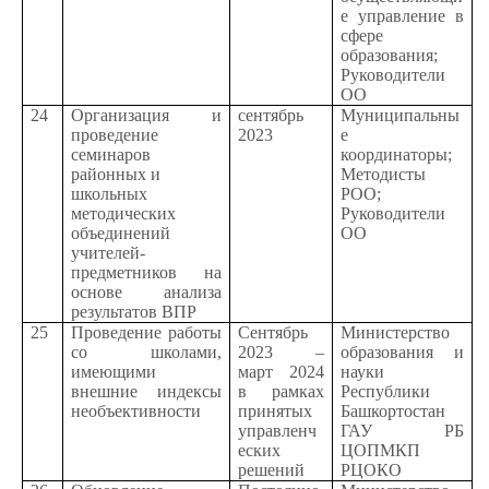
е управление в
сфере
образования;
Руководители
ОО
24
Организация и
сентябрь
Муниципальны
проведение
2023
е
семинаров
координаторы;
районных и
Методисты
школьных
РОО;
методических
Руководители
объединений
ОО
учителей-
предметников на
основе анализа
результатов ВПР
25
Проведение работы
Сентябрь
Министерство
со школами,
2023 –
образования и
имеющими
март 2024
науки
внешние индексы
в рамках
Республики
необъективности
принятых
Башкортостан
управленч
ГАУ РБ
еских
ЦОПМКП
решений
РЦОКО