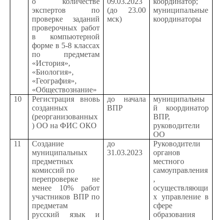
о количестве
09.03.2023
координатор;
экспертов по
(до 23.00
муниципальные
проверке заданий
мск)
координаторы
проверочных работ
в компьютерной
форме в 5-8 классах
по предметам
«История»,
«Биология»,
«География»,
«Обществознание»
10
Регистрация вновь
до начала
муниципальны
созданных
ВПР
й координатор
(реорганизованных
ВПР,
) ОО на ФИС ОКО
руководители
ОО
11
Создание
до
Руководители
муниципальных
31.03.2023
органов
предметных
местного
комиссий по
самоуправления
перепроверке не
,
менее 10% работ
осуществляющи
участников ВПР по
х управление в
предметам
сфере
русский язык и
образования