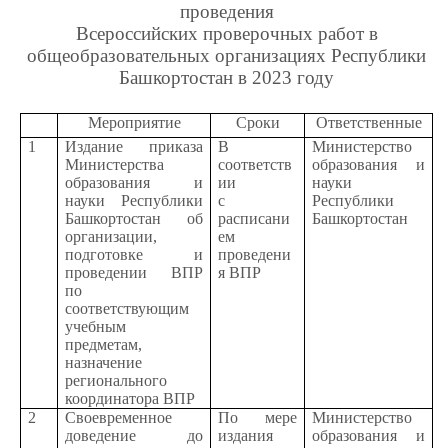
проведения
Всероссийских проверочных работ в
общеобразовательных организациях Республики
Башкортостан в 2023 году
Мероприятие
Сроки
Ответственные
1
Издание приказа
В
Министерство
Министерства
соответств
образования и
образования и
ии
науки
науки Республики
с
Республики
Башкортостан об
расписани
Башкортостан
организации,
ем
подготовке и
проведени
проведении ВПР
я ВПР
по
соответствующим
учебным
предметам,
назначение
регионального
координатора ВПР
2
Своевременное
По мере
Министерство
доведение до
издания
образования и