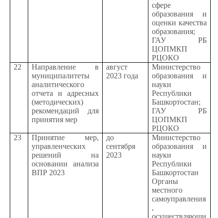
сфере
образования и
оценки качества
образования;
ГАУ РБ
ЦОПМКП
РЦОКО
22
Направление в
август
Министерство
муниципалитеты
2023 года
образования и
аналитического
науки
отчета и адресных
Республики
(методических)
Башкортостан;
рекомендаций для
ГАУ РБ
принятия мер
ЦОПМКП
РЦОКО
23
Принятие мер,
до
Министерство
управленческих
сентября
образования и
решений на
2023
науки
основании анализа
Республики
ВПР 2023
Башкортостан
Органы
местного
самоуправления
,
осуществляющи