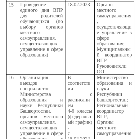
Проведение
18.02.2023
Органы
15
единого дня ВПР
местного
для родителей
самоуправления
обучающихся (по
,
выбору органов
осуществляющи
местного
е управление в
самоуправления,
сфере
осуществляющих
образования;
управление в сфере
Муниципальны
образования)
й координатор
ВПР
Руководители
ОО
16
Организация
В
Министерство
выездов
соответств
образования и
специалистов
ии
науки
Министерства
с
Республики
образования и
расписани
Башкортостан;
науки Республики
ем
Региональный
Башкортостан,
4-6 классы
координатор
органов местного
(федеральн
ВПР;
самоуправления,
ый график)
Органы
осуществляющих
-
местного
управление в сфере
с
самоуправления
образования, с
15.03.2023
,