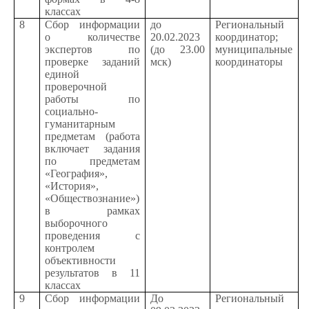
классах
8
Сбор информации
до
Региональный
о количестве
20.02.2023
координатор;
экспертов по
(до 23.00
муниципальные
проверке заданий
мск)
координаторы
единой
проверочной
работы по
социально-
гуманитарным
предметам (работа
включает задания
по предметам
«География»,
«История»,
«Обществознание»)
в рамках
выборочного
проведения с
контролем
объективности
результатов в 11
классах
9
Сбор информации
До
Региональный