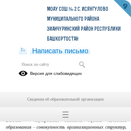
МОАУ СОШ № 2 С. ИСЯНГУЛОВО
МУНИЦИПАЛЬНОГО РАЙОНА
ЗИАНЧУРИНСКИЙ РАЙОН РЕСПУБЛИКИ
БАШКОРТОСТАН
Написать письмо
ВСОКО
Версия для слабовидящих
Качество
Работа с
Одаренные
образования
отстающими
дети 2022-
2022/2023
2022/2023
2023 уч.г
Сведения об образовательной организации
уч.г
уч.г.
ВСОКО - внутренняя система оценки качества
образования - совокупность организационных структур,