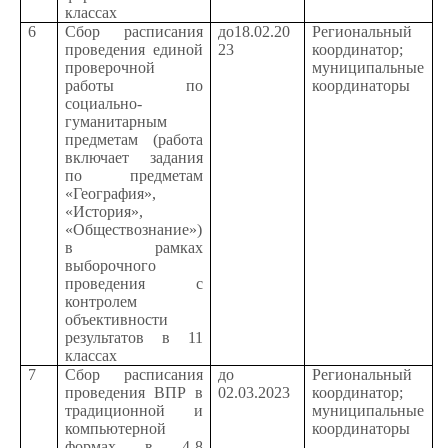
классах
6
Сбор расписания
до18.02.20
Региональный
проведения единой
23
координатор;
проверочной
муниципальные
работы по
координаторы
социально-
гуманитарным
предметам (работа
включает задания
по предметам
«География»,
«История»,
«Обществознание»)
в рамках
выборочного
проведения с
контролем
объективности
результатов в 11
классах
7
Сбор расписания
до
Региональный
проведения ВПР в
02.03.2023
координатор;
традиционной и
муниципальные
компьютерной
координаторы
формах в 4-8